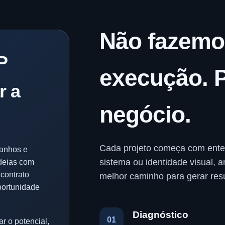
Não fazemo
P
execução. 
r a
negócio.
Cada projeto começa com ente
manhos e
sistema ou identidade visual, a
deias com
 contrato
melhor caminho para gerar resu
portunidade
Diagnóstico
01
ar o potencial,