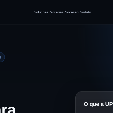
Soluções
Parcerias
Processo
Contato
l
O que a UP
ara