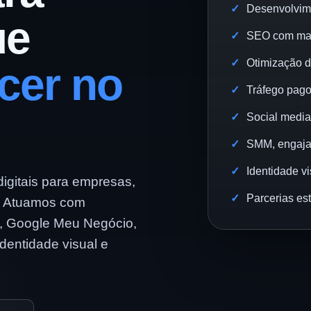
Desenvolvim
ue
SEO com mai
Otimização 
cer no
Tráfego pago
Social media,
SMM, engajam
Identidade v
gitais para empresas,
Parcerias est
. Atuamos com
, Google Meu Negócio,
identidade visual e